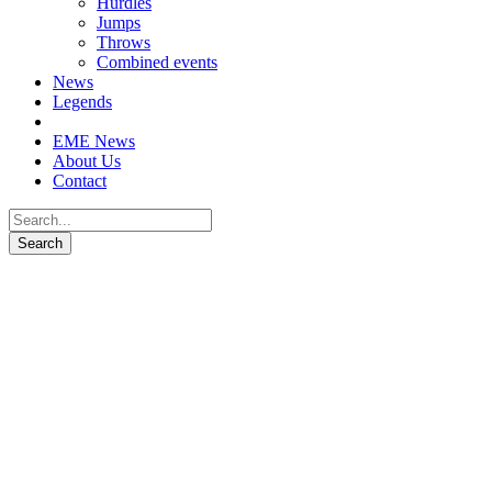
Hurdles
Jumps
Throws
Combined events
News
Legends
EME News
About Us
Contact
Ludmila