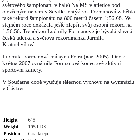
světového šampionátu v hale) Na MS v atletice pod
otevřeným nebem v Seville tentýž rok Formanová zaběhla
také rekord šampionátu na 800 metrů časem 1:56,68. Ve
stejném roce dokázala ještě zlepšit svůj osobní rekord na
1:56,56. Trenérkou Ludmily Formanové je bývalá slavná
česká atletka a světová rekordmanka Jarmila
Kratochvílová.
Ludmila Formanová má syna Petra (nar. 2005). Dne 2.
května 2007 oznámila Formanová konec své aktivní
sportovní kariéry.
V Současné době vyučuje tělesnou výchovu na Gymnáziu
v Čáslavi.
Height
6″5
Weight
195 LBS
Position
Goalkeeper