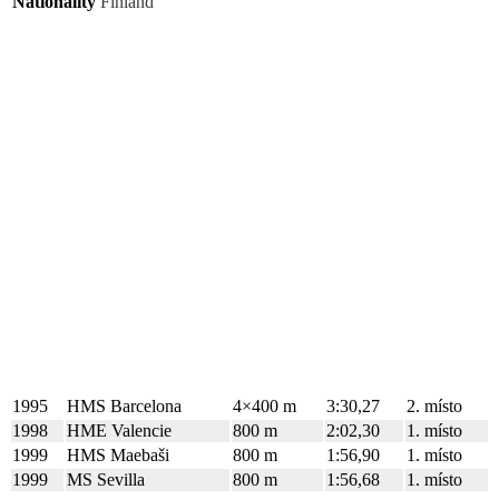
Nationality
Finland
Player Career
1995
HMS Barcelona
4×400 m
3:30,27
2. místo
1998
HME Valencie
800 m
2:02,30
1. místo
1999
HMS Maebaši
800 m
1:56,90
1. místo
1999
MS Sevilla
800 m
1:56,68
1. místo